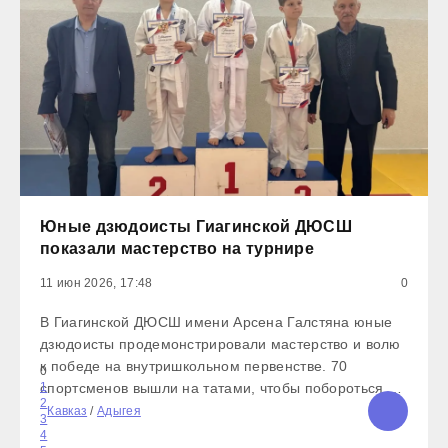
Юные дзюдоисты Гиагинской ДЮСШ
показали мастерство на турнире
11 июн 2026, 17:48
0
В Гиагинской ДЮСШ имени Арсена Галстяна юные
дзюдоисты продемонстрировали мастерство и волю
к победе на внутришкольном первенстве. 70
0
спортсменов вышли на татами, чтобы побороться за
1
2
заветные награды. Поединки отличались
Кавказ
/
Адыгея
3
напряженностью и зрелищностью: ребята показали
4