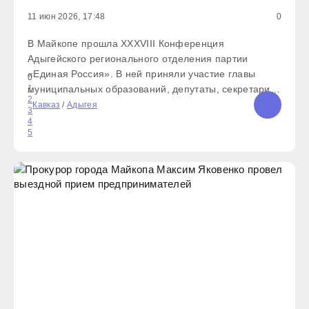
11 июн 2026, 17:48
0
В Майкопе прошла XXXVIII Конференция
Адыгейского регионального отделения партии
«Единая Россия». В ней приняли участие главы
0
муниципальных образований, депутаты, секретари
1
2
первичных и местных отделений, а также активные
Кавказ
/
Адыгея
3
члены партии. В рамках конференции были вручены
4
5
благодарственные письма