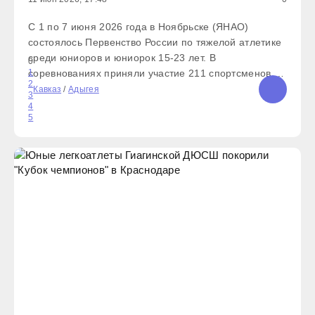
С 1 по 7 июня 2026 года в Ноябрьске (ЯНАО)
состоялось Первенство России по тяжелой атлетике
среди юниоров и юниорок 15-23 лет. В
0
соревнованиях приняли участие 211 спортсменов из
1
2
47 регионов страны. Спортсмены из Республики
Кавказ
/
Адыгея
3
Адыгея продемонстрировали высокий уровень
4
5
подготовки, завоевав в