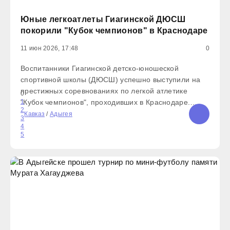
Юные легкоатлеты Гиагинской ДЮСШ
покорили "Кубок чемпионов" в Краснодаре
11 июн 2026, 17:48
0
Воспитанники Гиагинской детско-юношеской
спортивной школы (ДЮСШ) успешно выступили на
престижных соревнованиях по легкой атлетике
0
"Кубок чемпионов", проходивших в Краснодаре.
1
2
Глава Адыгеи Мурат Кумпилов отметил важность
Кавказ
/
Адыгея
3
развития детского спорта: "Наша задача –
4
5
предоставить детям