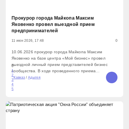
Прокурор города Майкопа Максим
Яковенко провел выездной прием
предпринимателей
11 июн 2026, 17:48
0
10.06.2026 прокурор города Майкопа Максим
Яковенко на базе центра «Мой бизнес» провел
выездной личный прием представителей бизнес
0
сообщества. В ходе проведенного приема
1
2
прокурором принято 6 предпринимателей, которым
Кавказ
/
Адыгея
3
разъяснены положения действующего
4
5
законодательства. Также на приеме даны
подробные