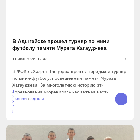
В Адыгейске прошел турнир по мини-
футболу памяти Мурата Хагауджева
11 июн 2026, 17:48
0
В ФОКе «Хазрет Тлецери» прошел городской турнир
по мини-футболу, посвященный памяти Мурата
Хагауджева. За многолетнюю историю эти
0
соревнования укоренились как важная часть
1
2
спортивной культуры муниципалитета и стали
Кавказ
/
Адыгея
3
доброй традицией. Мероприятие дано в честь
4
5
светлой памяти молодого человека, горячо