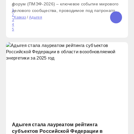
форум (ПМЭФ-2026) – ключевое событие мирового
0
делового сообщества, проводимое под патронатом
1
2
Президента РФ. Важнейшая тема форума –
Кавказ
/
Адыгея
3
«Прагматичный диалог – путь к стабильному
4
5
будущему». На площадке ПМЭФ-2026 будут
Адыгея стала лауреатом рейтинга
субъектов Российской Федерации в