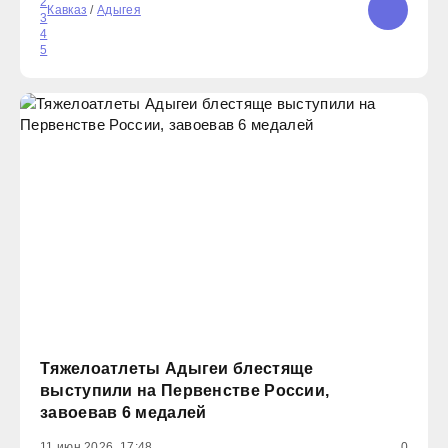
2
массового спорта и популяризации здорового
Кавказ
/
Адыгея
3
образа жизни. Глава Адыгеи Мурат Кумпилов лично
4
5
присоединился к
Тяжелоатлеты Адыгеи блестяще
выступили на Первенстве России,
завоевав 6 медалей
11 июн 2026, 17:48
0