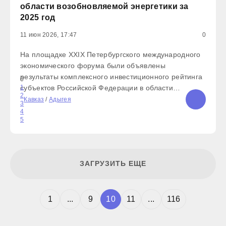
области возобновляемой энергетики за
2025 год
11 июн 2026, 17:47
0
На площадке ХХІХ Петербургского международного
экономического форума были объявлены
результаты комплексного инвестиционного рейтинга
0
субъектов Российской Федерации в области
1
2
возобновляемой энергетики за 2025 год. Республика
Кавказ
/
Адыгея
3
Адыгея заняла первое место в номинации «Лидер
4
5
по развитию возобновляемых
ЗАГРУЗИТЬ ЕЩЕ
1
...
9
10
11
...
116