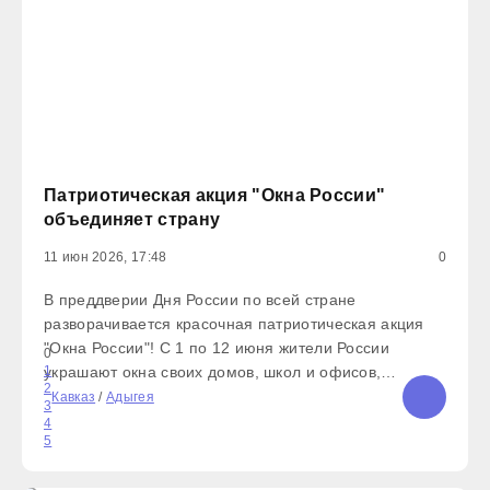
Патриотическая акция "Окна России"
объединяет страну
11 июн 2026, 17:48
0
В преддверии Дня России по всей стране
разворачивается красочная патриотическая акция
"Окна России"! С 1 по 12 июня жители России
0
украшают окна своих домов, школ и офисов,
1
2
наполняя улицы атмосферой праздника. Рисунки,
Кавказ
/
Адыгея
3
флаги, символы Родины — каждый элемент
4
5
напоминает о нашей общей