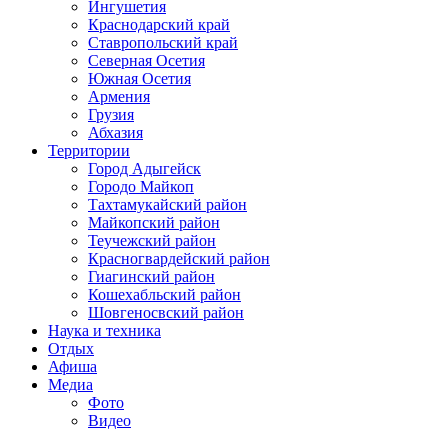
Ингушетия
Краснодарский край
Ставропольский край
Северная Осетия
Южная Осетия
Армения
Грузия
Абхазия
Территории
Город Адыгейск
Городо Майкоп
Тахтамукайский район
Майкопский район
Теучежский район
Красногвардейский район
Гиагинский район
Кошехабльский район
Шовгеносвский район
Наука и техника
Отдых
Афиша
Медиа
Фото
Видео