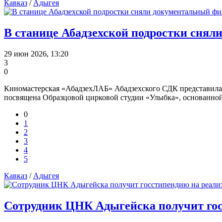
Кавказ
/
Адыгея
В станице Абадзехской подростки снял
29 июн 2026, 13:20
3
0
Киномастерская «АбадзехЛАБ» Абадзехского СДК представила 
посвящена Образцовой цирковой студии «Улыбка», основанной 
0
1
2
3
4
5
Кавказ
/
Адыгея
Сотрудник ЦНК Адыгейска получит гос