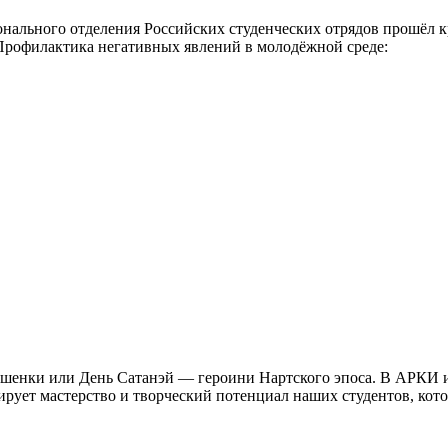
льного отделения Российских студенческих отрядов прошёл круг
«Профилактика негативных явлений в молодёжной среде:
ешенки или День Сатанэй — героини Нартского эпоса. В АРКИ и
рует мастерство и творческий потенциал наших студентов, кот