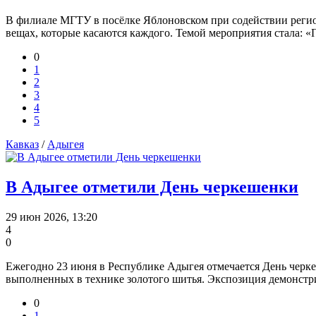
В филиале МГТУ в посёлке Яблоновском при содействии региона
вещах, которые касаются каждого. Темой мероприятия стала: 
0
1
2
3
4
5
Кавказ
/
Адыгея
В Адыгее отметили День черкешенки
29 июн 2026, 13:20
4
0
Ежегодно 23 июня в Республике Адыгея отмечается День черк
выполненных в технике золотого шитья. Экспозиция демонстри
0
1