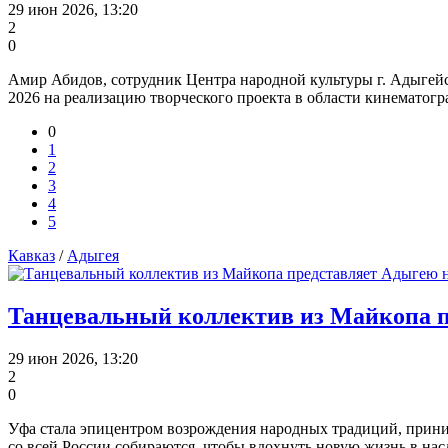
29 июн 2026, 13:20
2
0
Амир Абидов, сотрудник Центра народной культуры г. Адыгей
2026 на реализацию творческого проекта в области кинематог
0
1
2
3
4
5
Кавказ
/
Адыгея
Танцевальный коллектив из Майкопа п
29 июн 2026, 13:20
2
0
Уфа стала эпицентром возрождения народных традиций, прини
со всей России собираются, чтобы вдохнуть новую жизнь в на