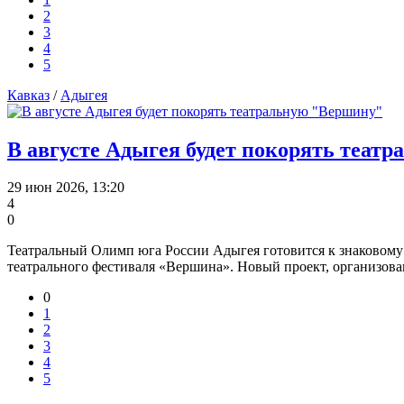
2
3
4
5
Кавказ
/
Адыгея
В августе Адыгея будет покорять теат
29 июн 2026, 13:20
4
0
Театральный Олимп юга России Адыгея готовится к знаковому 
театрального фестиваля «Вершина». Новый проект, организов
0
1
2
3
4
5