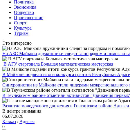
Политика
Экономика
Общество
Происшествие
Спорт
Культура
Туризм
Это интересно
На АЗС Майкопа дружинники следят за порядком и помогают 
В АГУ стартовала Большая математическая мастерская
В Майкопе подвели итоги конкурса грантов Республики Адыгея
Синхронистки из Майкопа стали лидерами межрегионального 
В Теучежском районе отметили активистов "Движения первых
Развитие молодежного движения в Гиагинском районе Адыгеи
В центре внимания
06.07.2026
Кавказ
/
Адыгея
0