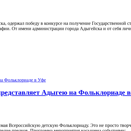
ска, одержал победу в конкурсе на получение Государственной
рафии. От имени администрации города Адыгейска и от себя ли
редставляет Адыгею на Фольклориаде 
мая Всероссийскую детскую Фольклориаду. Это не просто творч
следие предков. Программа мероприятия насыщена событиями: